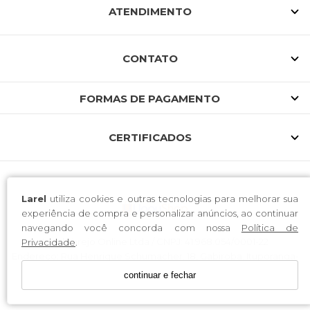
ATENDIMENTO
CONTATO
FORMAS DE PAGAMENTO
CERTIFICADOS
Larel
utiliza cookies e outras tecnologias para melhorar sua
experiência de compra e personalizar anúncios, ao continuar
navegando você concorda com nossa
Política de
Larel Varejo Online Ltda / CNPJ: 41.968.054/0001-22
Privacidade
.
Endereço: Rua Henrique Schumacher, 18, Gabiroba, Ituporanga-
SC, 88.400-000
continuar e fechar