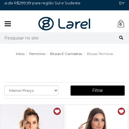
l e Sudeste
Em até 6x sem juros no cartão
Mudar
0
navegação
Busca
Início
Feminino
Blusas E Camisetas
Blusas Térmicas
Filtrar