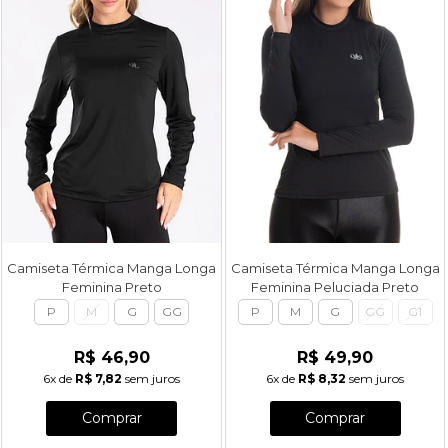
Camiseta Térmica Manga Longa
Camiseta Térmica Manga Longa
Feminina Preto
Feminina Peluciada Preto
P
M
G
GG
P
M
G
GG
G1
R$ 46,90
R$ 49,90
6x
de
R$ 7,82
sem juros
6x
de
R$ 8,32
sem juros
Comprar
Comprar