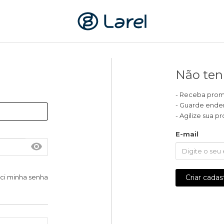
Não ten
- Receba promo
- Guarde ende
- Agilize sua 
E-mail
ci minha senha
Criar cadas