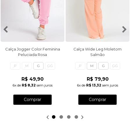
Calça Jogger Color Feminina
Calça Wide Leg Moletom
Peluciada Rosa
Salmão
P
M
G
GG
P
M
G
GG
R$ 49,90
R$ 79,90
6x
de
R$ 8,32
sem juros
6x
de
R$ 13,32
sem juros
Comprar
Comprar