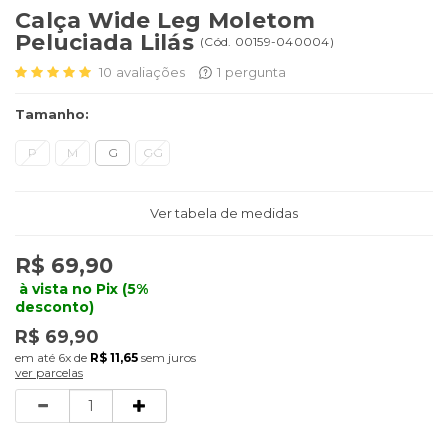
Calça Wide Leg Moletom
Peluciada Lilás
(
Cód.
00159-040004
)
10
avaliações
1
pergunta
Tamanho:
P
M
G
GG
Ver tabela de medidas
R$ 69,90
à vista no Pix (5%
desconto)
R$ 69,90
6x
de
R$ 11,65
sem juros
ver parcelas
Quantidade