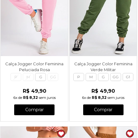
Calça Jogger Color Feminina
Calça Jogger Color Feminina
Peluciada Rosa
Verde Militar
P
M
G
GG
P
M
G
GG
G1
R$ 49,90
R$ 49,90
6x
de
R$ 8,32
sem juros
6x
de
R$ 8,32
sem juros
Comprar
Comprar