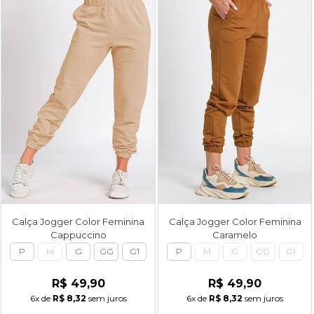
Calça Jogger Color Feminina
Calça Jogger Color Feminina
Cappuccino
Caramelo
P
M
G
GG
G1
P
M
G
GG
G1
R$ 49,90
R$ 49,90
6x
de
R$ 8,32
sem juros
6x
de
R$ 8,32
sem juros