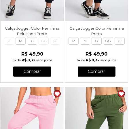
Calça Jogger Color Feminina
Calça Jogger Color Feminina
Peluciada Preto
Preto
P
M
G
GG
G1
P
M
G
GG
G1
R$ 49,90
R$ 49,90
6x
de
R$ 8,32
sem juros
6x
de
R$ 8,32
sem juros
Comprar
Comprar