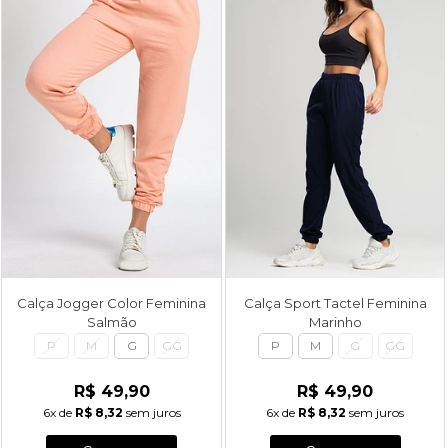
Calça Jogger Color Feminina
Calça Sport Tactel Feminina
Salmão
Marinho
P
M
G
GG
P
M
G
GG
R$ 49,90
R$ 49,90
6x
de
R$ 8,32
sem juros
6x
de
R$ 8,32
sem juros