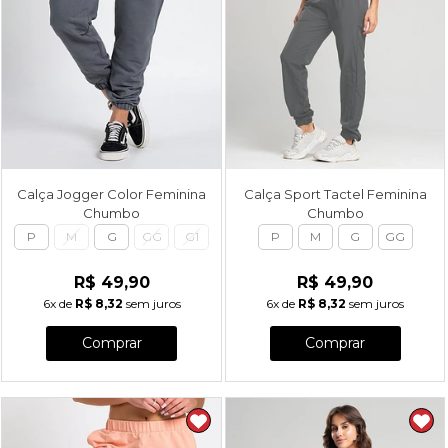
Calça Jogger Color Feminina
Calça Sport Tactel Feminina
Chumbo
Chumbo
P
M
G
GG
G1
P
M
G
GG
R$ 49,90
R$ 49,90
6x
de
R$ 8,32
sem juros
6x
de
R$ 8,32
sem juros
Comprar
Comprar