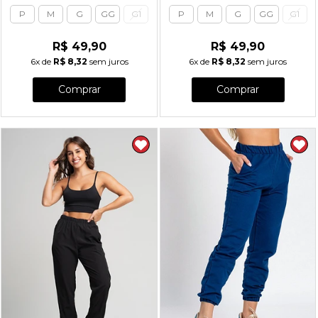
P
M
G
GG
G1
P
M
G
GG
G1
R$ 49,90
R$ 49,90
6x
de
R$ 8,32
sem juros
6x
de
R$ 8,32
sem juros
Comprar
Comprar