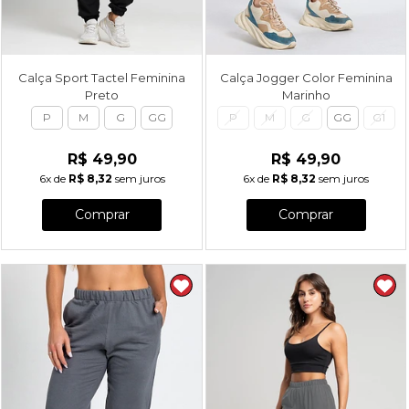
Calça Sport Tactel Feminina
Calça Jogger Color Feminina
Preto
Marinho
P
M
G
GG
P
M
G
GG
G1
R$ 49,90
R$ 49,90
6x
de
R$ 8,32
sem juros
6x
de
R$ 8,32
sem juros
Comprar
Comprar