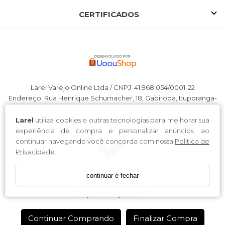
CERTIFICADOS
Larel Varejo Online Ltda / CNPJ: 41.968.054/0001-22
Endereço: Rua Henrique Schumacher, 18, Gabiroba, Ituporanga-
SC, 88.400-000
Larel
utiliza cookies e outras tecnologias para melhorar sua
experiência de compra e personalizar anúncios, ao
continuar navegando você concorda com nossa
Política de
Privacidade
.
Produto adicionado com sucesso!
continuar e fechar
O que deseja fazer?
Continuar Comprando
Finalizar Compra