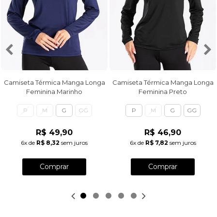
Camiseta Térmica Manga Longa
Camiseta Térmica Manga Longa
Feminina Marinho
Feminina Preto
P
M
G
GG
P
M
G
GG
R$ 49,90
R$ 46,90
6x
de
R$ 8,32
sem juros
6x
de
R$ 7,82
sem juros
Comprar
Comprar