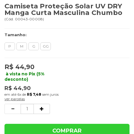
Camiseta Proteção Solar UV DRY
Manga Curta Masculina Chumbo
(
Cód.
00043-00008
)
Tamanho:
P
M
G
GG
R$ 44,90
à vista no Pix (5%
desconto)
R$ 44,90
6x
de
R$ 7,48
sem juros
ver parcelas
Quantidade
COMPRAR