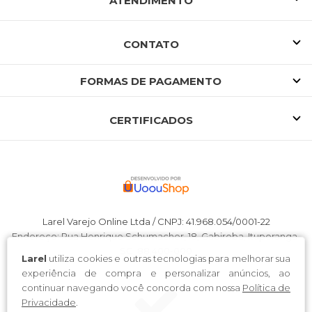
ATENDIMENTO
CONTATO
FORMAS DE PAGAMENTO
CERTIFICADOS
Larel Varejo Online Ltda / CNPJ: 41.968.054/0001-22
Endereço: Rua Henrique Schumacher, 18, Gabiroba, Ituporanga-
SC, 88.400-000
Larel
utiliza cookies e outras tecnologias para melhorar sua
experiência de compra e personalizar anúncios, ao
continuar navegando você concorda com nossa
Política de
Privacidade
.