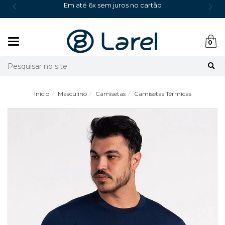
Em até 6x sem juros no cartão
Mudar
0
navegação
Busca
Início
Masculino
Camisetas
Camisetas Térmicas