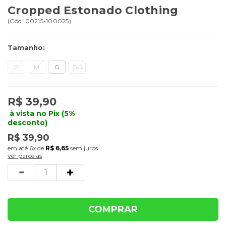
Cropped Estonado Clothing
(
Cód.
00215-100025
)
Tamanho:
P
M
G
GG
R$ 39,90
à vista no Pix (5%
desconto)
R$ 39,90
6x
de
R$ 6,65
sem juros
ver parcelas
Quantidade
COMPRAR