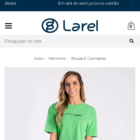
Em até 6x sem juros no cartão
Mudar
0
navegação
Busca
Início
Feminino
Blusas E Camisetas