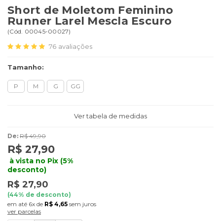
Short de Moletom Feminino
Runner Larel Mescla Escuro
(
Cód.
00045-00027
)
76
avaliações
Tamanho:
P
M
G
GG
Ver tabela de medidas
De:
R$ 49,90
R$ 27,90
à vista no Pix (5%
desconto)
R$ 27,90
(
44
% de desconto)
6x
de
R$ 4,65
sem juros
ver parcelas