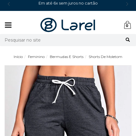
Em até 6x sem juros no cartão
Mudar
0
navegação
Busca
Início
Feminino
Bermudas E Shorts
Shorts De Moletom