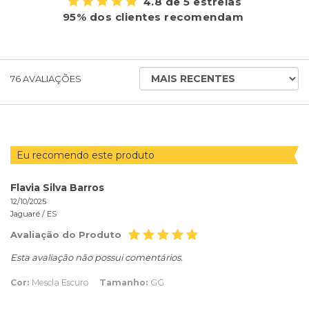
4.8 de 5 estrelas
95% dos clientes recomendam
ORDENAR
76
AVALIAÇÕES
AVALIAÇÕES
POR
Eu recomendo este produto
Flavia Silva Barros
12/10/2025
Jaguaré /
ES
Avaliação do Produto
Esta avaliação não possui comentários.
Cor:
Mescla Escuro
Tamanho:
GG