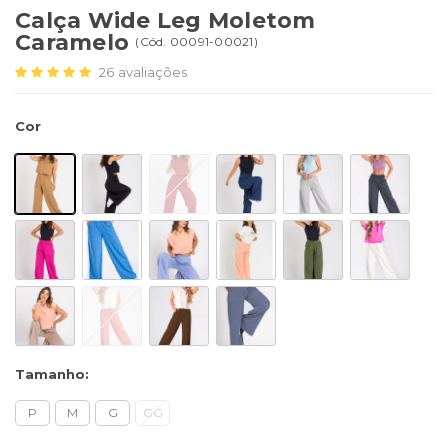
Calça Wide Leg Moletom
Caramelo
(
Cód.
00091-00021
)
26
avaliações
Cor
Tamanho:
P
M
G
GG