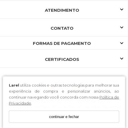
ATENDIMENTO
CONTATO
FORMAS DE PAGAMENTO
CERTIFICADOS
Larel
utiliza cookies e outras tecnologias para melhorar sua
experiência de compra e personalizar anúncios, ao
continuar navegando você concorda com nossa
Política de
Larel Varejo Online Ltda / CNPJ: 41.968.054/0001-22
Privacidade
.
Endereço: Rua Henrique Schumacher, 18, Gabiroba, Ituporanga-
SC, 88.400-000
continuar e fechar