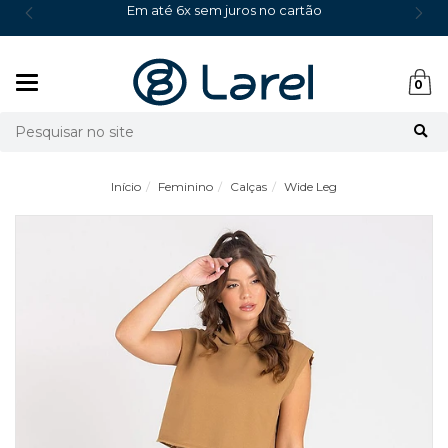
Em até 6x sem juros no cartão
Mudar
0
navegação
Busca
Início
Feminino
Calças
Wide Leg