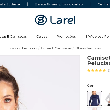
Sul e Sudeste
Em até 6x sem juros no cartão
Central
usas E Camisetas
Calças
Promoções
3 Wide Leg Por
Início
Feminino
Blusas E Camisetas
Blusas Térmicas
Camise
Peluci
3
Cor