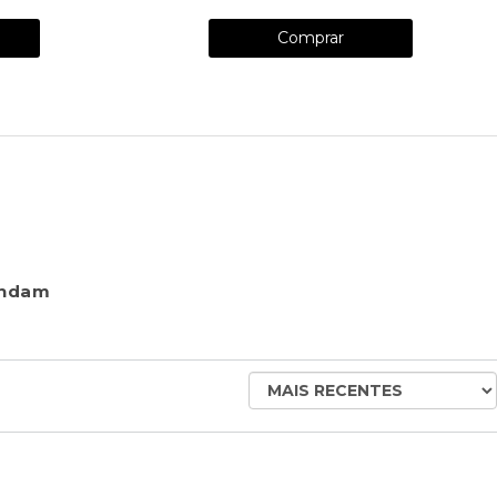
Comprar
endam
ORDENAR
AVALIAÇÕES
POR