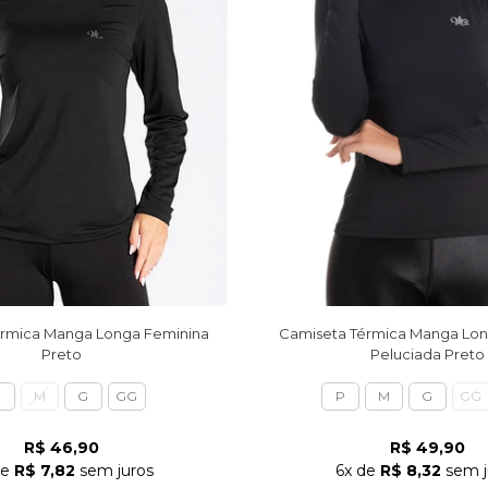
érmica Manga Longa Feminina
Camiseta Térmica Manga Lon
Preto
Peluciada Preto
P
M
G
GG
P
M
G
GG
R$ 46,90
R$ 49,90
e
R$ 7,82
sem juros
6x
de
R$ 8,32
sem j