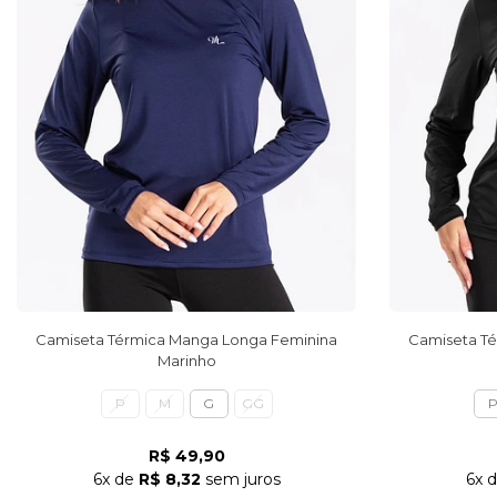
Camiseta Térmica Manga Longa Feminina
Camiseta T
Marinho
P
M
G
GG
R$ 49,90
6x
de
R$ 8,32
sem juros
6x
d