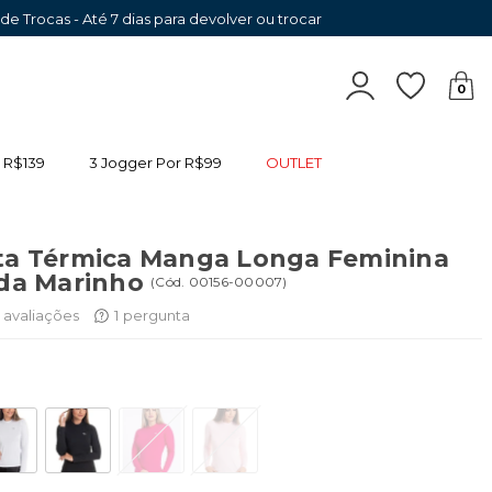
 de Trocas - Até 7 dias para devolver ou trocar
0
 R$139
3 Jogger Por R$99
OUTLET
ta Térmica Manga Longa Feminina
ada Marinho
(
Cód.
00156-00007
)
avaliações
1
pergunta