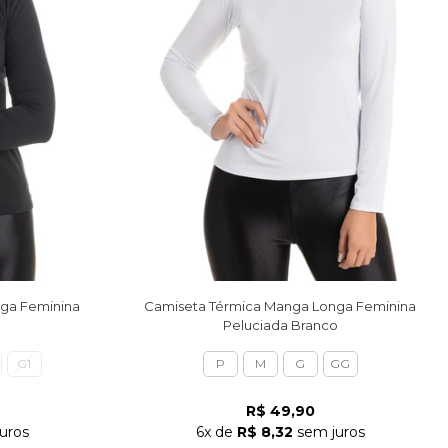
ga Feminina
Camiseta Térmica Manga Longa Feminina
Peluciada Branco
G1
P
M
G
GG
R$ 49,90
uros
6x
de
R$ 8,32
sem juros