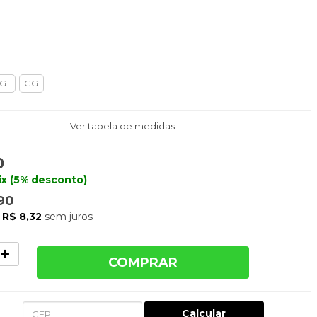
G
GG
Ver tabela de medidas
0
ix (5% desconto)
90
e
R$ 8,32
sem juros
COMPRAR
Calcular