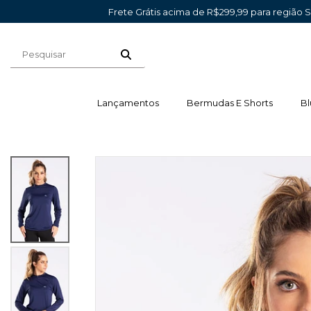
Frete Grátis acima de R$299,99 para região 
Lançamentos
Bermudas E Shorts
Bl