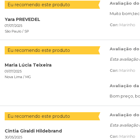
Avaliação do
Eu recomendo este produto
Muito bom,teci
Yara PREVEDEL
Cor:
Marinho
07/07/2025
São Paulo /
SP
Avaliação do
Eu recomendo este produto
Esta avaliação
Maria Lúcia Teixeira
Cor:
Marinho
01/07/2025
Nova Lima /
MG
Avaliação da
Bom preço, bo
Avaliação do
Eu recomendo este produto
Esta avaliação
Cintia Giraldi Hildebrand
Cor:
Marinho
30/05/2025