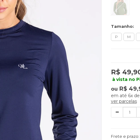
Tamanho:
P
M
R$ 49,9
à vista no P
R$ 49,
ou
6x
d
ver parcelas
Quantidade
Frete e prazo: