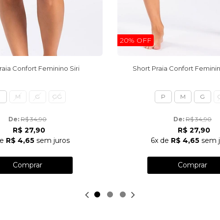
20% OFF
raia Confort Feminino Siri
Short Praia Confort Femini
P
M
G
GG
P
M
G
De: 
R$ 34,90
De: 
R$ 34,90
R$ 27,90
R$ 27,90
e
R$ 4,65
sem juros
6x
de
R$ 4,65
sem j
Comprar
Comprar