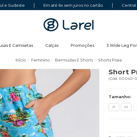
Sul e Sudeste
Em até 6x sem juros no cartão
Central
usas E Camisetas
Calças
Promoções
3 Wide Leg Por
Início
Feminino
Bermudas E Shorts
Shorts Praia
Short P
(
Cód.
00040-
Tamanho:
P
M