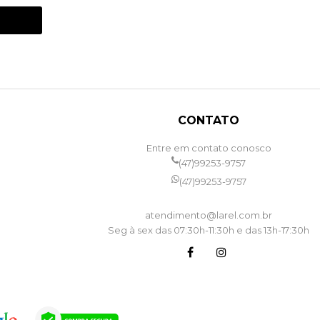
CONTATO
Entre em contato conosco
(47)99253-9757
(47)99253-9757
atendimento@larel.com.br
Seg à sex das 07:30h-11:30h e das 13h-17:30h