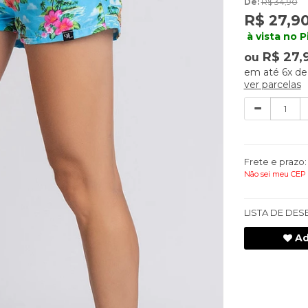
De:
R$ 34,90
R$ 27,9
à vista no P
R$ 27,
ou
6x
d
ver parcelas
Quantidade
Frete e prazo:
Não sei meu CEP
LISTA DE DES
Ad