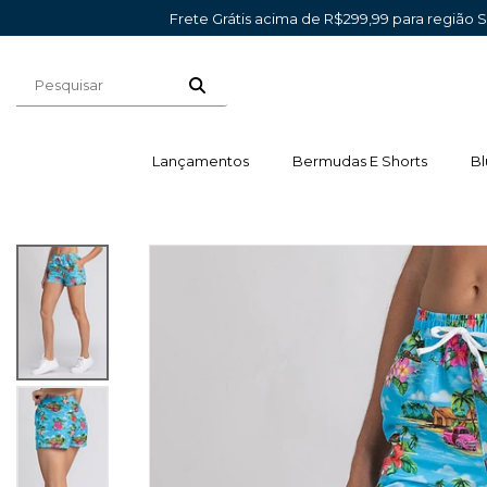
Frete Grátis acima de R$299,99 para região 
Lançamentos
Bermudas E Shorts
Bl