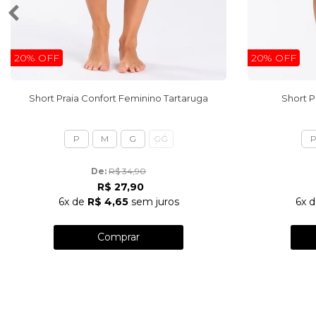
20% OFF
20% OFF
Short Praia Confort Feminino Tartaruga
Short P
P
M
G
GG
De: 
R$ 34,90
R$ 27,90
6x
de
R$ 4,65
sem juros
6x
d
Comprar