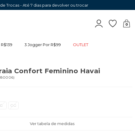
 de Trocas - Até 7 dias para devolver ou trocar
0
 R$139
3 Jogger Por R$99
OUTLET
raia Confort Feminino Havai
080006
)
G
GG
Ver tabela de medidas