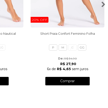
20% OFF
no Nautical
Short Praia Confort Feminino Folha
GG
P
M
G
GG
De: 
R$ 34,90
R$ 27,90
uros
6x
de
R$ 4,65
sem juros
Comprar