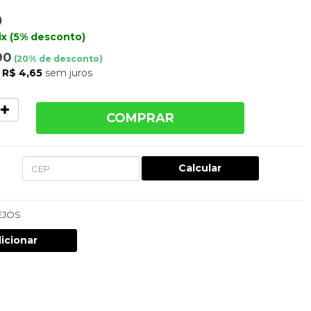
0
ix (5% desconto)
90
(
20
% de desconto)
e
R$ 4,65
sem juros
COMPRAR
Calcular
EJOS
icionar