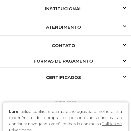
INSTITUCIONAL
ATENDIMENTO
CONTATO
FORMAS DE PAGAMENTO
CERTIFICADOS
Larel
utiliza cookies e outras tecnologias para melhorar sua
experiência de compra e personalizar anúncios, ao
Larel Varejo Online Ltda / CNPJ: 41.968.054/0001-22
continuar navegando você concorda com nossa
Política de
Endereço: Rua Henrique Schumacher, 18, Gabiroba, Ituporanga-
Privacidade
.