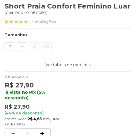
Short Praia Confort Feminino Luar
(
Cód.
00040-080050
)
13
avaliações
Tamanho:
P
M
G
GG
Ver tabela de medidas
De:
R$ 49,90
R$ 27,90
à vista no Pix (5%
desconto)
R$ 27,90
(
44
% de desconto)
6x
de
R$ 4,65
sem juros
ver parcelas
Quantidade