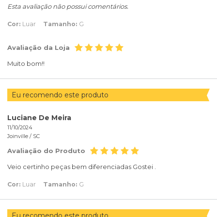
Esta avaliação não possui comentários.
Cor:
Luar
Tamanho:
G
Avaliação da Loja
Muito bom!!
Eu recomendo este produto
Luciane De Meira
11/10/2024
Joinville /
SC
Avaliação do Produto
Veio certinho peças bem diferenciadas Gostei .
Cor:
Luar
Tamanho:
G
Eu recomendo este produto