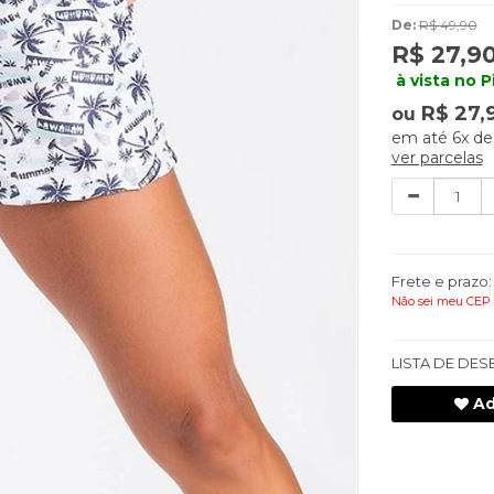
De:
R$ 49,90
R$ 27,9
à vista no P
R$ 27,
ou
6x
d
ver parcelas
Quantidade
Frete e prazo:
Não sei meu CEP
LISTA DE DES
Ad