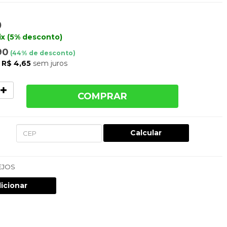
0
ix (5% desconto)
90
(
44
% de desconto)
e
R$ 4,65
sem juros
COMPRAR
Calcular
EJOS
icionar