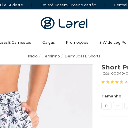
Sul e Sudeste
Em até 6x sem juros no cartão
Central
usas E Camisetas
Calças
Promoções
3 Wide Leg Por
Início
Feminino
Bermudas E Shorts
Short P
(
Cód.
00040-0
4
Tamanho:
P
M