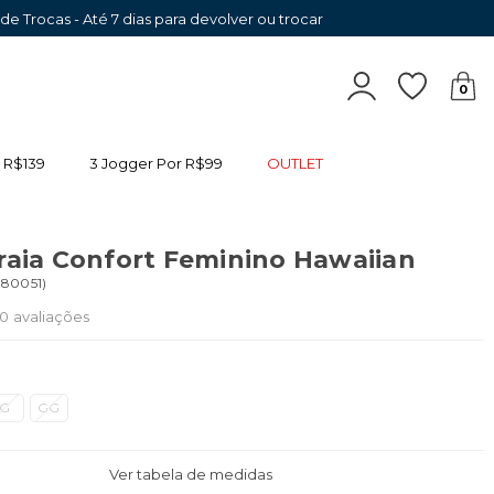
 de Trocas - Até 7 dias para devolver ou trocar
0
 R$139
3 Jogger Por R$99
OUTLET
raia Confort Feminino Hawaiian
80051
)
0
avaliações
G
GG
Ver tabela de medidas