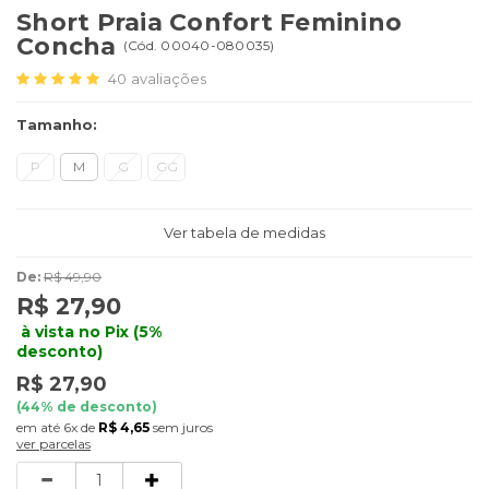
Short Praia Confort Feminino
Concha
(
Cód.
00040-080035
)
40
avaliações
Tamanho:
P
M
G
GG
Ver tabela de medidas
De:
R$ 49,90
R$ 27,90
à vista no Pix (5%
desconto)
R$ 27,90
(
44
% de desconto)
6x
de
R$ 4,65
sem juros
ver parcelas
Quantidade