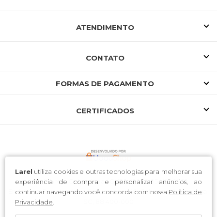
ATENDIMENTO
CONTATO
FORMAS DE PAGAMENTO
CERTIFICADOS
Larel
utiliza cookies e outras tecnologias para melhorar sua
Larel Varejo Online Ltda / CNPJ: 41.968.054/0001-22
experiência de compra e personalizar anúncios, ao
Endereço: Rua Henrique Schumacher, 18, Gabiroba, Ituporanga-
continuar navegando você concorda com nossa
Política de
SC, 88.400-000
Privacidade
.