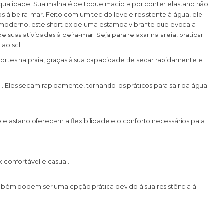
e qualidade. Sua malha é de toque macio e por conter elastano não
s à beira-mar. Feito com um tecido leve e resistente à água, ele
 moderno, este short exibe uma estampa vibrante que evoca a
 suas atividades à beira-mar. Seja para relaxar na areia, praticar
ao sol.
sportes na praia, graças à sua capacidade de secar rapidamente e
i. Eles secam rapidamente, tornando-os práticos para sair da água
r e elastano oferecem a flexibilidade e o conforto necessários para
confortável e casual.
também podem ser uma opção prática devido à sua resistência à