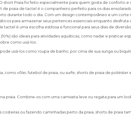
 O short Praia foi feito especialmente para quem gosta de conforto 
 de praia de tactel é o companheiro perfeito para os dias ensolarado
onforto durante todo o dia. Com um design contemporâneo e um corte
práticos para armazenar seus pertences essenciais enquanto desfruta de
 tactel é uma escolha estilosa e funcional para seus dias de diversão 
o (10%) são ideais para atividades aquáticas, como nadar e praticar e
sobre como usá-los:
cê pode usá-los como roupa de banho, por cima de sua sunga ou biquín
a, como vôlei, futebol de praia, ou surfe, shorts de praia de poliéste
na praia. Combine-os com uma camiseta leve ou regata para um look 
s costeiras ou fazendo caminhadas perto da praia, shorts de praia 