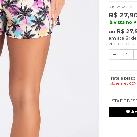
De:
R$ 49,90
R$ 27,9
à vista no P
R$ 27,
ou
6x
d
ver parcelas
Quantidade
Frete e prazo:
Não sei meu CEP
LISTA DE DES
Ad