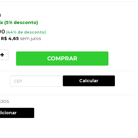
0
ix (5% desconto)
90
(
44
% de desconto)
e
R$ 4,65
sem juros
COMPRAR
Calcular
EJOS
icionar