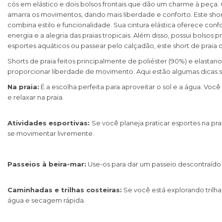
cós em elástico e dois bolsos frontais que dão um charme à peça.
amarra os movimentos, dando mais liberdade e conforto. Este short
combina estilo e funcionalidade. Sua cintura elástica oferece c
energia e a alegria das praias tropicais. Além disso, possui bolsos 
esportes aquáticos ou passear pelo calçadão, este short de praia de
Shorts de praia feitos principalmente de poliéster (90%) e elastan
proporcionar liberdade de movimento. Aqui estão algumas dicas 
Na praia:
É a escolha perfeita para aproveitar o sol e a água. Vo
e relaxar na praia.
Atividades esportivas:
Se você planeja praticar esportes na prai
se movimentar livremente.
Passeios à beira-mar:
Use-os para dar um passeio descontraído 
Caminhadas e trilhas costeiras:
Se você está explorando trilha
água e secagem rápida.