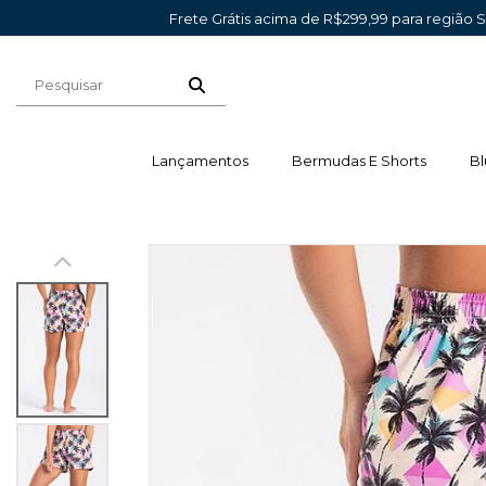
Frete Grátis acima de R$299,99 para região 
Lançamentos
Bermudas E Shorts
Bl