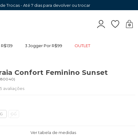
 de Trocas - Até 7 dias para devolver ou trocar
0
 R$139
3 Jogger Por R$99
OUTLET
raia Confort Feminino Sunset
080040
)
5
avaliações
G
GG
Ver tabela de medidas